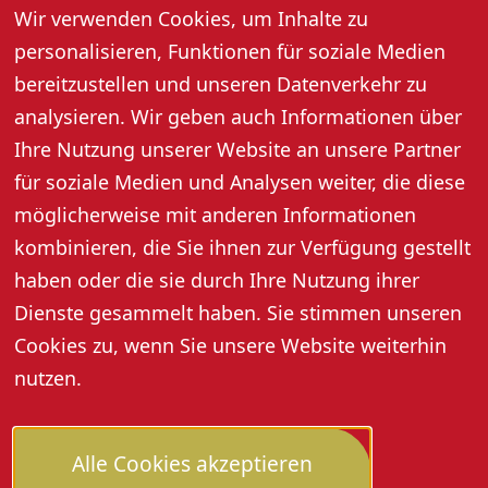
Wir verwenden Cookies, um Inhalte zu
Unter dem Motto „Notizen vom anderen Ende der
personalisieren, Funktionen für soziale Medien
Welt“ richtet Frank Weber sein Augenmerk auf kleine
bereitzustellen und unseren Datenverkehr zu
Begebenheiten, die oft den großen Unterschied
analysieren. Wir geben auch Informationen über
machen – auf Wertschätzung gegenüber anderen
Menschen und auf den Respekt im Handeln zugunsten
Ihre Nutzung unserer Website an unsere Partner
Benachteiligter.
für soziale Medien und Analysen weiter, die diese
möglicherweise mit anderen Informationen
kombinieren, die Sie ihnen zur Verfügung gestellt
haben oder die sie durch Ihre Nutzung ihrer
Dienste gesammelt haben. Sie stimmen unseren
Cookies zu, wenn Sie unsere Website weiterhin
nutzen.
Alle Cookies akzeptieren