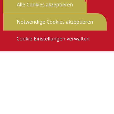
Alle Cookies akzeptieren
Notwendige Cookies akzeptieren
Cookie-Einstellungen verwalten
Die Heimattage
Downloads
Mitmachen
Anmeldung Gewerbeschau
© 2026 Stadtverwaltung Oberkirch. Alle Rechte
vorbehalten
Cookies
Impressum
Datenschutz
Erklärung zur Barrierefreiheit
Leichte Sprache