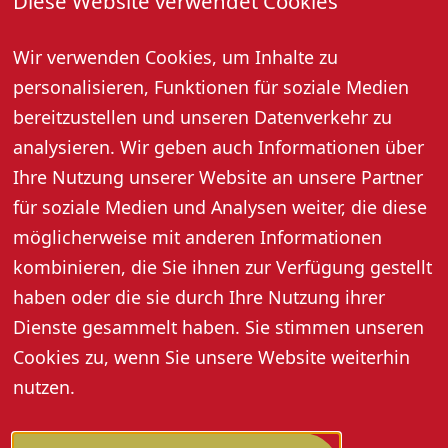
Diese Website verwendet Cookies
Oktober und November um 20:00 Uhr
Wir verwenden Cookies, um Inhalte zu
Dezember bis Februar um 19:00 Uhr
Dauer: ca. 1,5 Stunden
personalisieren, Funktionen für soziale Medien
Bei Einbruch der Dunkelheit sorgen Fackeln für eine
bereitzustellen und unseren Datenverkehr zu
tolle Atmosphäre.
analysieren. Wir geben auch Informationen über
Preis pro Person: 10,- Euro, Kinder 8,- Euro
Ihre Nutzung unserer Website an unsere Partner
Anmeldung erforderlich: Renchtal Tourismus GmbH,
für soziale Medien und Analysen weiter, die diese
Tel. 07802 82600
möglicherweise mit anderen Informationen
kombinieren, die Sie ihnen zur Verfügung gestellt
haben oder die sie durch Ihre Nutzung ihrer
Dienste gesammelt haben. Sie stimmen unseren
Cookies zu, wenn Sie unsere Website weiterhin
nutzen.