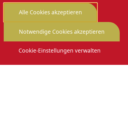
Alle Cookies akzeptieren
Notwendige Cookies akzeptieren
Cookie-Einstellungen verwalten
Die Heimattage
Downloads
Mitmachen
Anmeldung Gewerbeschau
© 2026 Stadtverwaltung Oberkirch. Alle Rechte
vorbehalten
Cookies
Impressum
Datenschutz
Erklärung zur Barrierefreiheit
Leichte Sprache