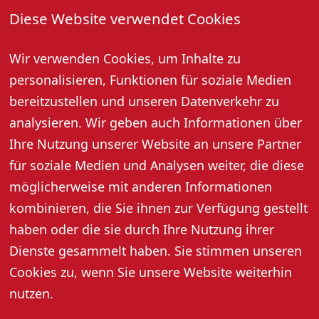
Diese Website verwendet Cookies
Oktober und November um 20:00 Uhr
Dezember bis Februar um 19:00 Uhr
Wir verwenden Cookies, um Inhalte zu
Dauer: ca. 1,5 Stunden
personalisieren, Funktionen für soziale Medien
Bei Einbruch der Dunkelheit sorgen Fackeln für eine
tolle Atmosphäre.
bereitzustellen und unseren Datenverkehr zu
Preis pro Person: 10,- Euro, Kinder 8,- Euro
analysieren. Wir geben auch Informationen über
Anmeldung erforderlich: Renchtal Tourismus GmbH,
Ihre Nutzung unserer Website an unsere Partner
Tel. 07802 82600
für soziale Medien und Analysen weiter, die diese
Mindestpersonenzahl: 10 Personen
möglicherweise mit anderen Informationen
kombinieren, die Sie ihnen zur Verfügung gestellt
haben oder die sie durch Ihre Nutzung ihrer
Dienste gesammelt haben. Sie stimmen unseren
Cookies zu, wenn Sie unsere Website weiterhin
nutzen.