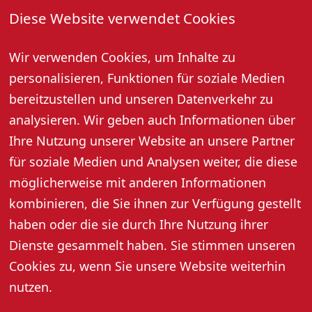
Diese Website verwendet Cookies
Oktober und November um 20:00 Uhr
Dezember bis Februar um 19:00 Uhr
Wir verwenden Cookies, um Inhalte zu
Dauer: ca. 1,5 Stunden
personalisieren, Funktionen für soziale Medien
Bei Einbruch der Dunkelheit sorgen Fackeln für eine
tolle Atmosphäre.
bereitzustellen und unseren Datenverkehr zu
Preis pro Person: 10,- Euro, Kinder 8,- Euro
analysieren. Wir geben auch Informationen über
Anmeldung erforderlich: Renchtal Tourismus GmbH,
Ihre Nutzung unserer Website an unsere Partner
Tel. 07802 82600
für soziale Medien und Analysen weiter, die diese
Mindestpersonenzahl: 10 Personen
möglicherweise mit anderen Informationen
kombinieren, die Sie ihnen zur Verfügung gestellt
haben oder die sie durch Ihre Nutzung ihrer
Dienste gesammelt haben. Sie stimmen unseren
Cookies zu, wenn Sie unsere Website weiterhin
nutzen.