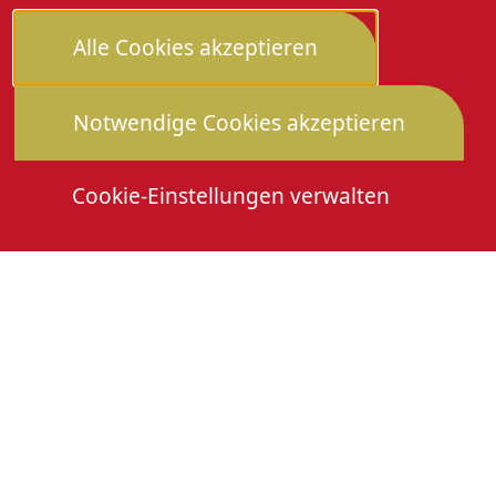
Alle Cookies akzeptieren
Notwendige Cookies akzeptieren
Cookie-Einstellungen verwalten
Die Heimattage
Downloads
Mitmachen
Anmeldung Gewerbeschau
© 2026 Stadtverwaltung Oberkirch. Alle Rechte
vorbehalten
Cookies
Impressum
Datenschutz
Erklärung zur Barrierefreiheit
Leichte Sprache