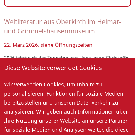
Weltliteratur aus Oberkirch im Heimat-
und Grimmelshausenmuseum
22. März 2026, siehe Öffnungszeiten
2026 jährt sich der Todestag von Hans Jacob Christoffel
von Grimmelshausen zum 350. Mal. In Oberkirch, wo
Diese Website verwendet Cookies
Grimmelshausen fast 20 Jahre gelebt hat, wird eine
neue Ausstellung eröffnet. Freuen Sie sich auf eine
Wir verwenden Cookies, um Inhalte zu
multimediale und interaktive Präsentation von
personalisieren, Funktionen für soziale Medien
Grimmelshausens „Simplicissimus“, dem ersten
bereitzustellen und unseren Datenverkehr zu
deutschsprachigen Roman der Weltliteratur, und
erfahren Sie mehr über den bedeutenden
analysieren. Wir geben auch Informationen über
Barockschriftsteller, seine Zeit und seinen nachhaltigen
Ihre Nutzung unserer Website an unsere Partner
Einfluss auf die Literatur. Im oberen Stockwerk zeigt die
für soziale Medien und Analysen weiter, die diese
bestehende Ausstellung weiterhin Stadtgeschichte,