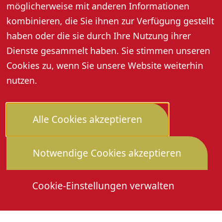
möglicherweise mit anderen Informationen
Handwerk, Landwirtschaft, Industrie und Brauchtum
kombinieren, die Sie ihnen zur Verfügung gestellt
im Renchtal.
haben oder die sie durch Ihre Nutzung ihrer
Öffnungszeiten (ab 22.03.2026):
Dienste gesammelt haben. Sie stimmen unseren
DI und DO: 14:00–18:00 Uhr
Cookies zu, wenn Sie unsere Website weiterhin
SO: 12:00-17:00 Uhr
nutzen.
Gefördert mit Landesmitteln durch die Arbeitsstelle für
literarische Museen, Archive und Gedenkstätten in
Alle Cookies akzeptieren
Baden-Württemberg (Deutsches Literaturarchiv
Marbach)
Notwendige Cookies akzeptieren
Weitere Informationen
Cookie-Einstellungen verwalten