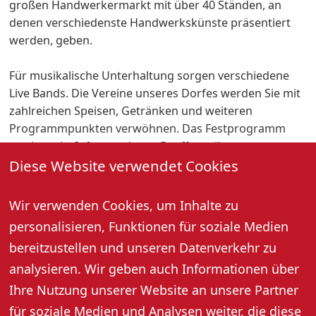
großen Handwerkermarkt mit über 40 Ständen, an
denen verschiedenste Handwerkskünste präsentiert
werden, geben.
Für musikalische Unterhaltung sorgen verschiedene
Live Bands. Die Vereine unseres Dorfes werden Sie mit
zahlreichen Speisen, Getränken und weiteren
Programmpunkten verwöhnen. Das Festprogramm
sowie mehr Infos rund ums Dorffest gibt es unter
Diese Website verwendet Cookies
www.dorffest-zusenhofen.de. Aktuelles gibt es auch
regelmäßig auf unserem Instagram-Account.
Wir verwenden Cookies, um Inhalte zu
Der Festbeginn ist am Samstag um 17:30 Uhr. Der
personalisieren, Funktionen für soziale Medien
traditionelle Fassanstich wird um 18:30 Uhr stattfinden.
bereitzustellen und unseren Datenverkehr zu
Wir freuen uns auf Ihren Besuch!
analysieren. Wir geben auch Informationen über
Ihre Nutzung unserer Website an unsere Partner
Vereinsgemeinschaft Zusenhofen und das Team des
für soziale Medien und Analysen weiter, die diese