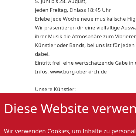
5. Juni bis 28. August,
jeden Freitag, Einlass 18:45 Uhr
Erlebe jede Woche neue musikalische High
Wir präsentieren dir eine vielfältige Ausw
ihrer Musik die Atmosphäre zum Vibrieren
Künstler oder Bands, bei uns ist für jed
dabei.
Eintritt frei, eine wertschätzende Gabe in
Infos: www.burg-oberkirch.de
Unsere Künstler:
05.6. Burgnacht mit BEATMAN
Diese Website verwen
12.6. Burgnacht mit ChECK DANIELS
19.6. Burgnacht mit FELDSALAD
26.6. Burgnacht mit WHYNOTOG
Wir verwenden Cookies, um Inhalte zu personali
03.7. Burgnacht mit DRACU X