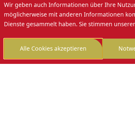
Wir geben auch Informationen über Ihre Nutzung
10.7. Burgnacht mit Keine Burgnacht
möglicherweise mit anderen Informationen kombi
17.7. Burgnacht mit TIMELESS
24.7. Burgnacht mit TROUBLEBUM
Dienste gesammelt haben. Sie stimmen unseren 
31.7. Burgnacht mit IRISH BOYS
07.8. Burgnacht mit ONDERSCHD COVER
Alle Cookies akzeptieren
Notwe
14.8. Burgnacht mit ATTIKA
21.8. Burgnacht mit AVENUE 101
28.8. Burgnacht mit FUNKY VALENTINES