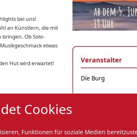
lights bei uns!
ahl an Künstlern, die mit
 bringen. Ob Solo-
en Musikgeschmack etwas
Veranstalter
 den Hut wird erwartet!
Die Burg
Veranstaltungso
det Cookies
Die Burg
Burgstraße 29
77704 Oberkirch
sieren, Funktionen für soziale Medien bereitzust