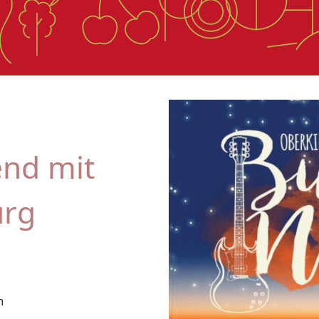
nd mit
urg
h