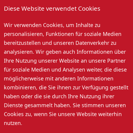
Diese Website verwendet Cookies
Unsere Künstler:
05.6. Burgnacht mit BEATMAN
12.6. Burgnacht mit ChECK DANIELS
Wir verwenden Cookies, um Inhalte zu
19.6. Burgnacht mit FELDSALAD
personalisieren, Funktionen für soziale Medien
26.6. Burgnacht mit WHYNOTOG
bereitzustellen und unseren Datenverkehr zu
03.7. Burgnacht mit DRACU X
analysieren. Wir geben auch Informationen über
10.7. Burgnacht mit Keine Burgnacht
17.7. Burgnacht mit TIMELESS
Ihre Nutzung unserer Website an unsere Partner
24.7. Burgnacht mit TROUBLEBUM
für soziale Medien und Analysen weiter, die diese
31.7. Burgnacht mit IRISH BOYS
möglicherweise mit anderen Informationen
07.8. Burgnacht mit ONDERSCHD COVERED
kombinieren, die Sie ihnen zur Verfügung gestellt
14.8. Burgnacht mit ATTIKA
haben oder die sie durch Ihre Nutzung ihrer
21.8. Burgnacht mit AVENUE 101
28.8. Burgnacht mit FUNKY VALENTINES
Dienste gesammelt haben. Sie stimmen unseren
Cookies zu, wenn Sie unsere Website weiterhin
nutzen.