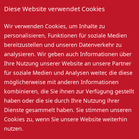
Diese Website verwendet Cookies
Unsere Künstler:
05.6. Burgnacht mit BEATMAN
12.6. Burgnacht mit ChECK DANIELS
Wir verwenden Cookies, um Inhalte zu
19.6. Burgnacht mit FELDSALAD
personalisieren, Funktionen für soziale Medien
26.6. Burgnacht mit WHYNOTOG
bereitzustellen und unseren Datenverkehr zu
03.7. Burgnacht mit DRACU X
analysieren. Wir geben auch Informationen über
10.7. Burgnacht mit Keine Burgnacht
17.7. Burgnacht mit TIMELESS
Ihre Nutzung unserer Website an unsere Partner
24.7. Burgnacht mit TROUBLEBUM
für soziale Medien und Analysen weiter, die diese
31.7. Burgnacht mit IRISH BOYS
möglicherweise mit anderen Informationen
07.8. Burgnacht mit ONDERSCHD COVERED
kombinieren, die Sie ihnen zur Verfügung gestellt
14.8. Burgnacht mit ATTIKA
haben oder die sie durch Ihre Nutzung ihrer
21.8. Burgnacht mit AVENUE 101
28.8. Burgnacht mit FUNKY VALENTINES
Dienste gesammelt haben. Sie stimmen unseren
Cookies zu, wenn Sie unsere Website weiterhin
nutzen.