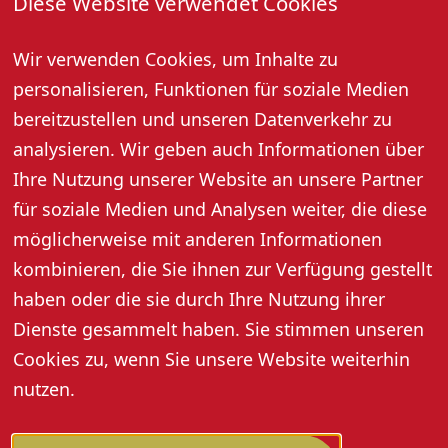
Diese Website verwendet Cookies
Ein weiterer Tipp ist der Oberkircher Mühlbachpfad.
Wir verwenden Cookies, um Inhalte zu
Als Lieferant von Wasserkraft für industrielle Zwecke,
personalisieren, Funktionen für soziale Medien
als Wasserquelle sowie als Bade- und Spielmöglichkeit
bereitzustellen und unseren Datenverkehr zu
spielte der Mühlbach stets eine bedeutende Rolle. Der
rund 6,2 Kilometer lange, barrierearme Rundweg
analysieren. Wir geben auch Informationen über
erzählt an 16 Stationen die Geschichte des Mühlbachs,
Ihre Nutzung unserer Website an unsere Partner
der angrenzenden Werke und der Menschen, die mit
für soziale Medien und Analysen weiter, die diese
ihm lebten und arbeiteten. Entlang des Weges liegen
möglicherweise mit anderen Informationen
die moderne Ölmühle Walz sowie die historische
kombinieren, die Sie ihnen zur Verfügung gestellt
Ihringer Ölmühle, in der die traditionelle, mit
Mühlrädern betriebene Technik noch heute erlebbar
haben oder die sie durch Ihre Nutzung ihrer
ist.
Dienste gesammelt haben. Sie stimmen unseren
Cookies zu, wenn Sie unsere Website weiterhin
nutzen.