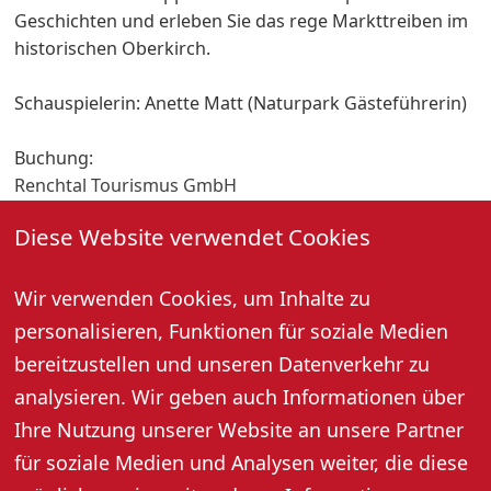
Geschichten und erleben Sie das rege Markttreiben im
historischen Oberkirch.
Schauspielerin: Anette Matt (Naturpark Gästeführerin)
Buchung:
Renchtal Tourismus GmbH
Bahnhofstraße 16
Diese Website verwendet Cookies
77704 Oberkirch
Tel: 07802 82600
Mail: info@renchtal-tourismus.de
Wir verwenden Cookies, um Inhalte zu
www.renchtal-tourismus.de
personalisieren, Funktionen für soziale Medien
bereitzustellen und unseren Datenverkehr zu
analysieren. Wir geben auch Informationen über
Weitere Informationen
Ihre Nutzung unserer Website an unsere Partner
für soziale Medien und Analysen weiter, die diese