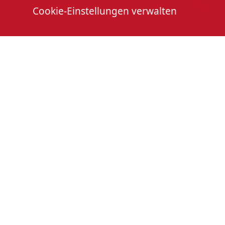
Cookie-Einstellungen verwalten
Die Heimattage
Downloads
Mitmachen
Anmeldung Gewerbeschau
© 2026 Stadtverwaltung Oberkirch. Alle Rechte