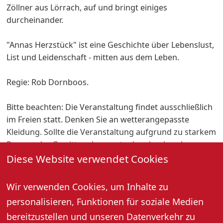
Zöllner aus Lörrach, auf und bringt einiges
durcheinander.
"Annas Herzstück" ist eine Geschichte über Lebenslust,
List und Leidenschaft - mitten aus dem Leben.
Regie: Rob Dornboos.
Bitte beachten: Die Veranstaltung findet ausschließlich
im Freien statt. Denken Sie an wetterangepasste
Kleidung. Sollte die Veranstaltung aufgrund zu starkem
Regen oder Gewitter abgesagt oder abgebrochen
werden, können die Eintrittskarten an der jeweiligen
Diese Website verwendet Cookies
Vorverkaufsstelle umgetauscht oder erstattet werden.
Wir verwenden Cookies, um Inhalte zu
Info-Telefon am Veranstaltungstag: 07802 700220
personalisieren, Funktionen für soziale Medien
bereitzustellen und unseren Datenverkehr zu