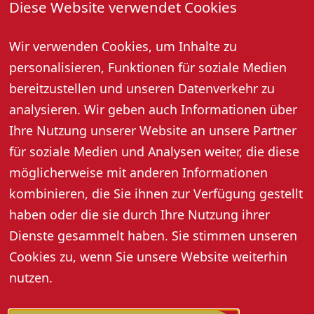
Diese Website verwendet Cookies
"Annas Herzstück" ist eine Geschichte über Lebenslust,
List und Leidenschaft - mitten aus dem Leben.
Wir verwenden Cookies, um Inhalte zu
Regie: Rob Dornboos.
personalisieren, Funktionen für soziale Medien
bereitzustellen und unseren Datenverkehr zu
Bitte beachten: Die Veranstaltung findet ausschließlich
analysieren. Wir geben auch Informationen über
im Freien statt. Denken Sie an wetterangepasste
Ihre Nutzung unserer Website an unsere Partner
Kleidung. Sollte die Veranstaltung aufgrund zu starkem
Regen oder Gewitter abgesagt oder abgebrochen
für soziale Medien und Analysen weiter, die diese
werden, können die Eintrittskarten an der jeweiligen
möglicherweise mit anderen Informationen
Vorverkaufsstelle umgetauscht oder erstattet werden.
kombinieren, die Sie ihnen zur Verfügung gestellt
haben oder die sie durch Ihre Nutzung ihrer
Info-Telefon am Veranstaltungstag: 07802 700220
Dienste gesammelt haben. Sie stimmen unseren
Cookies zu, wenn Sie unsere Website weiterhin
nutzen.
Weitere Informationen