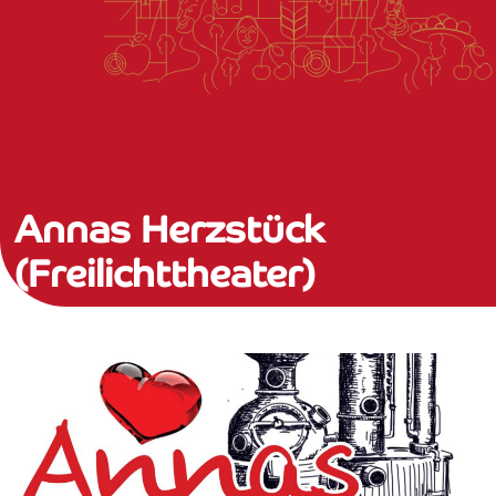
Annas Herzstück
(Freilichttheater)