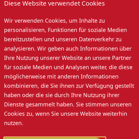
Diese Website verwendet Cookies
"Annas Herzstück" ist eine Geschichte über Lebenslust,
List und Leidenschaft - mitten aus dem Leben.
Wir verwenden Cookies, um Inhalte zu
Regie: Rob Dornboos.
personalisieren, Funktionen für soziale Medien
bereitzustellen und unseren Datenverkehr zu
Bitte beachten: Die Veranstaltung findet ausschließlich
analysieren. Wir geben auch Informationen über
im Freien statt. Denken Sie an wetterangepasste
Ihre Nutzung unserer Website an unsere Partner
Kleidung. Sollte die Veranstaltung aufgrund zu starkem
Regen oder Gewitter abgesagt oder abgebrochen
für soziale Medien und Analysen weiter, die diese
werden, können die Eintrittskarten an der jeweiligen
möglicherweise mit anderen Informationen
Vorverkaufsstelle umgetauscht oder erstattet werden.
kombinieren, die Sie ihnen zur Verfügung gestellt
haben oder die sie durch Ihre Nutzung ihrer
Info-Telefon am Veranstaltungstag: 07802 700220
Dienste gesammelt haben. Sie stimmen unseren
Cookies zu, wenn Sie unsere Website weiterhin
nutzen.
Weitere Informationen