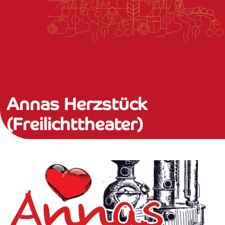
Annas Herzstück
(Freilichttheater)