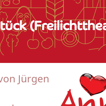
ück (Freilichtthe
von Jürgen