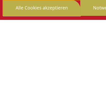
Veranstaltung aufgrund zu starkem Rege
Alle Cookies akzeptieren
Notwe
oder abgebrochen werden, können die Ein
jeweiligen Vorverkaufsstelle umgetauscht
Info-Telefon am Veranstaltungstag: 0780
Weitere Informationen