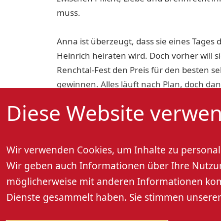
muss.
Anna ist überzeugt, dass sie eines Tage
Heinrich heiraten wird. Doch vorher will 
Renchtal-Fest den Preis für den besten 
gewinnen. Alles läuft nach Plan, doch d
neue Zöllner aus Lörrach, auf und bringt 
Diese Website verwen
"Annas Herzstück" ist eine Geschichte übe
Leidenschaft - mitten aus dem Leben.
Wir verwenden Cookies, um Inhalte zu personali
Wir geben auch Informationen über Ihre Nutzung
Regie: Rob Dornboos.
möglicherweise mit anderen Informationen kombi
Dienste gesammelt haben. Sie stimmen unseren 
Bitte beachten: Die Veranstaltung findet 
statt. Denken Sie an wetterangepasste Kle