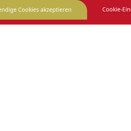
n oder Gewitter abgesagt
Cookie-Ein
ndige Cookies akzeptieren
trittskarten an der
 oder erstattet werden.
2 700220