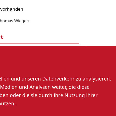
l vorhanden
homas Wiegert
rt
che hus"
45
ellen und unseren Datenverkehr zu analysieren.
Medien und Analysen weiter, die diese
kirch.de
ben oder die sie durch Ihre Nutzung ihrer
lexandra Steurer und Isabell Ehrlich
nutzen.