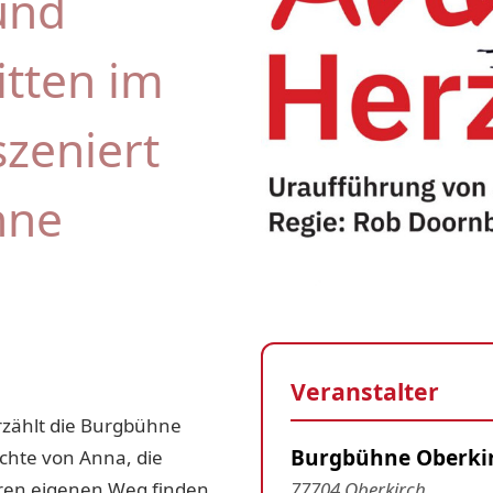
 und
itten im
zeniert
hne
Veranstalter
zählt die Burgbühne
Burgbühne Oberki
chte von Anna, die
hren eigenen Weg finden
77704 Oberkirch