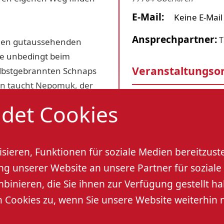
E-Mail:
Keine E-Mai
Ansprechpartner:
T
s den gutaussehenden
sie unbedingt beim
Veranstaltungso
selbstgebrannten Schnaps
ann taucht Nepomuk, der
einiges durcheinander.
im Garten des "fre
det Cookies
Apothekergasse 7
77704 Oberkirch
r Lebenslust, List und
Tel:
07802 82-2
sieren, Funktionen für soziale Medien bereitzust
 unserer Website an unsere Partner für soziale 
E-Mail:
kultur@ober
nieren, die Sie ihnen zur Verfügung gestellt ha
Ansprechpartner:
A
Cookies zu, wenn Sie unsere Website weiterhin 
ausschließlich im Freien
idung. Sollte die