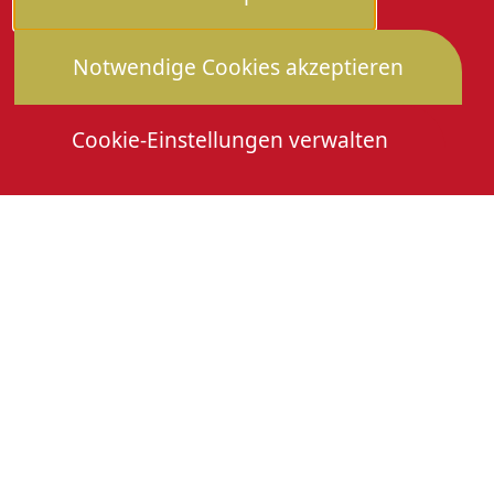
Notwendige Cookies akzeptieren
Cookie-Einstellungen verwalten
Die Heimattage
Downloads
Mitmachen
Anmeldung Gewerbeschau
© 2026 Stadtverwaltung Oberkirch. Alle Rechte
vorbehalten
Cookies
Impressum
Datenschutz