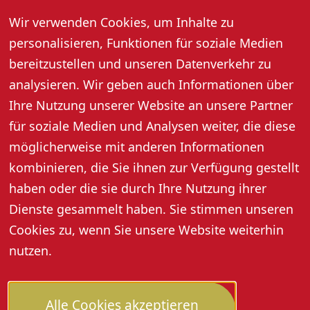
weiteren persönlichen Treffen. Doch halten die
Wir verwenden Cookies, um Inhalte zu
persönlichen Treffen den Idealbildern aus den E-Mails
personalisieren, Funktionen für soziale Medien
stand? Und wie steht es eigentlich um die Ehe von
Emmi und die neue Beziehung von Leo? Kann es für die
bereitzustellen und unseren Datenverkehr zu
beiden überhaupt ein Happy-End geben? Liebe in
analysieren. Wir geben auch Informationen über
Zeiten des Internets: modern, geistreich, witzig,
Ihre Nutzung unserer Website an unsere Partner
romantisch, unterhaltsam.
für soziale Medien und Analysen weiter, die diese
möglicherweise mit anderen Informationen
Regie: Johanna Graupe und Arthur Hilberer
kombinieren, die Sie ihnen zur Verfügung gestellt
haben oder die sie durch Ihre Nutzung ihrer
Dienste gesammelt haben. Sie stimmen unseren
Cookies zu, wenn Sie unsere Website weiterhin
nutzen.
Alle Cookies akzeptieren