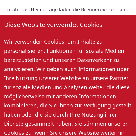
Im Jahr der Heimattage laden die Brennereien entlang
des Oberkircher Brennersteigs zu einem Aktionstag
Diese Website verwendet Cookies
rund um edle Brände, Geiste und Liköre ein. Zum
Jubiläum des Brennrechts, verliehen durch den Bischof
von Straßburg im Jahr 1726, erwartet Sie ein vielfältiges
Wir verwenden Cookies, um Inhalte zu
Programm mit Einblicken in die Brennkunst,
personalisieren, Funktionen für soziale Medien
Verkostungen, Aktionen für Jung und Alt. Die rund 14
bereitzustellen und unseren Datenverkehr zu
km lange zertifizierte "Traumtour" führt durch
analysieren. Wir geben auch Informationen über
Obstfelder, Wiesen, Reben und Wald mit herrlichen
Ihre Nutzung unserer Website an unsere Partner
Ausblicken ins Rheintal. Dabei dreht sich alles um die
heimischen Früchte – passend zum Tag der
für soziale Medien und Analysen weiter, die diese
Streuobstwiese am letzten Freitag im April.
möglicherweise mit anderen Informationen
kombinieren, die Sie ihnen zur Verfügung gestellt
haben oder die sie durch Ihre Nutzung ihrer
Dienste gesammelt haben. Sie stimmen unseren
Cookies zu, wenn Sie unsere Website weiterhin