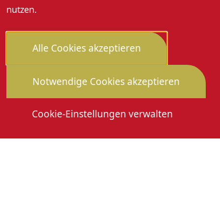
nutzen.
Alle Cookies akzeptieren
Notwendige Cookies akzeptieren
Cookie-Einstellungen verwalten
Die Heimattage
Downloads
Mitmachen
Anmeldung Gewerbeschau
© 2026 Stadtverwaltung Oberkirch. Alle Rechte
vorbehalten
Cookies
Impressum
Datenschutz