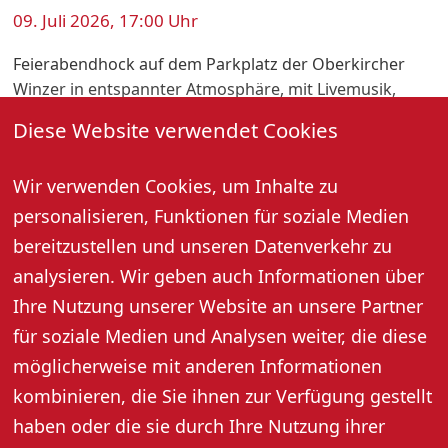
09. Juli 2026, 17:00 Uhr
Feierabendhock auf dem Parkplatz der Oberkircher
Winzer in entspannter Atmosphäre, mit Livemusik,
leckerem Essen sowie Weincocktails und einer tollen
Diese Website verwendet Cookies
Weinauswahl.
Wir verwenden Cookies, um Inhalte zu
Oberkircher Winzer eG · Renchener Straße 42 · 77704
Oberkirch
personalisieren, Funktionen für soziale Medien
bereitzustellen und unseren Datenverkehr zu
Termine: 07.05.2026, 11.06.2026, 13.08.2026
analysieren. Wir geben auch Informationen über
Ihre Nutzung unserer Website an unsere Partner
für soziale Medien und Analysen weiter, die diese
Weitere Informationen
möglicherweise mit anderen Informationen
kombinieren, die Sie ihnen zur Verfügung gestellt
haben oder die sie durch Ihre Nutzung ihrer