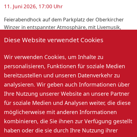
11. Juni 2026, 17:00 Uhr
Feierabendhock auf dem Parkplatz der Oberkircher
Winzer in entspannter Atmosphäre, mit Livemusik,
leckerem Essen sowie Weincocktails und einer tollen
Diese Website verwendet Cookies
Weinauswahl.
Wir verwenden Cookies, um Inhalte zu
Oberkircher Winzer eG · Renchener Straße 42 · 77704
Oberkirch
personalisieren, Funktionen für soziale Medien
bereitzustellen und unseren Datenverkehr zu
Termine: 07.05.2026, 11.06.2026, 13.08.2026
analysieren. Wir geben auch Informationen über
Ihre Nutzung unserer Website an unsere Partner
für soziale Medien und Analysen weiter, die diese
Weitere Informationen
möglicherweise mit anderen Informationen
kombinieren, die Sie ihnen zur Verfügung gestellt
haben oder die sie durch Ihre Nutzung ihrer